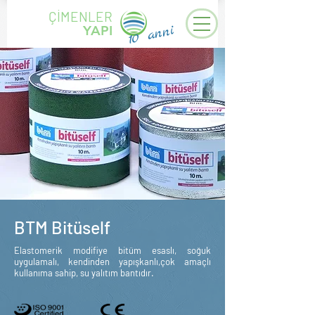
ÇİMENLER
10 anni
YAPI
BTM Bitüself
Elastomerik modifiye bitüm esaslı, soğuk
uygulamalı, kendinden yapışkanlı,çok amaçlı
kullanıma sahip, su yalıtım bantıdır.