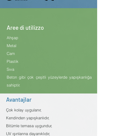
Aree di utilizzo
Ahşap
Metal
Cam
Plastik
Sıva
Beton gibi çok çeşitli yüzeylerde yapışkanlığa
sahiptir.
Avantajlar
Çok kolay uygulanır,
Kendinden yapışkanlıdır,
Bitümle temasa uygundur,
UV ışınlarına dayanıklıdır,