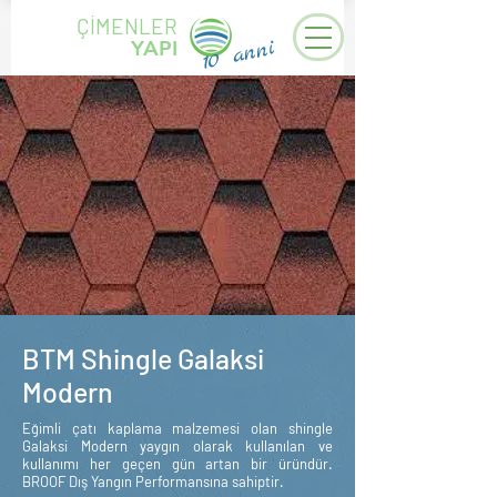
ÇİMENLER
10 anni
YAPI
BTM Shingle Galaksi
Modern
Eğimli çatı kaplama malzemesi olan shingle
Galaksi Modern yaygın olarak kullanılan ve
kullanımı her geçen gün artan bir üründür.
BROOF Dış Yangın Performansına sahiptir.