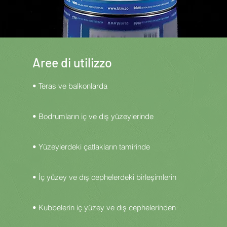
Aree di utilizzo
• Teras ve balkonlarda
• Bodrumların iç ve dış yüzeylerinde
• Yüzeylerdeki çatlakların tamirinde
• İç yüzey ve dış cephelerdeki birleşimlerin
• Kubbelerin iç yüzey ve dış cephelerinden