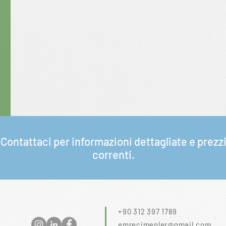
Contattaci per informazioni dettagliate e prezz
correnti.
+90 312 397 1789
emrecimenler@gmail.com