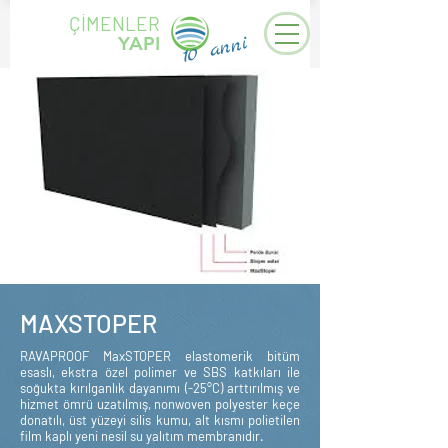
ÇİMENLER
10 anni
YAPI
MAXSTOPER
RAVAPROOF MaxSTOPER elastomerik bitüm
esaslı, ekstra özel polimer ve SBS katkıları ile
soğukta kırılganlık dayanımı (-25°C) arttırılmış ve
hizmet ömrü uzatılmış, nonwoven polyester keçe
donatılı, üst yüzeyi silis kumu, alt kısmı polietilen
film kaplı yeni nesil su yalıtım membranıdır.