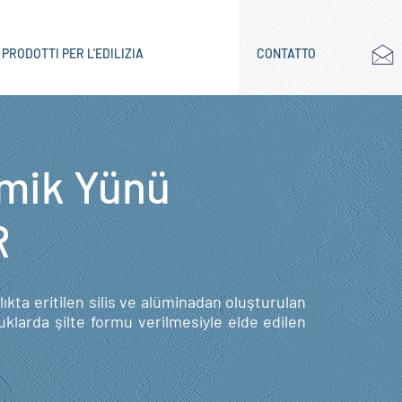
PRODOTTI PER L'EDILIZIA
CONTATTO
mik Yünü
R
kta eritilen silis ve alüminadan oluşturulan
nluklarda şilte formu verilmesiyle elde edilen