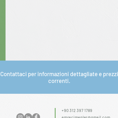
Contattaci per informazioni dettagliate e prezz
correnti.
+90 312 397 1789
emrecimenler@gmail.com